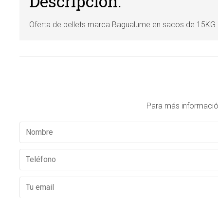
Descripción:
Oferta de pellets marca Bagualume en sacos de 15KG
Para más informació
El
titular de la página
informa que los datos de este formulario serán tratados para