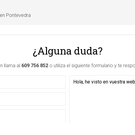
 en Pontevedra
¿Alguna duda?
n llama al
609 756 852
o utiliza el siguiente formulario y te re
 ofrecerle la información solicitada, siendo la base legal del tratamiento el consentimiento 
como se explica en la
Política de Privacidad
.