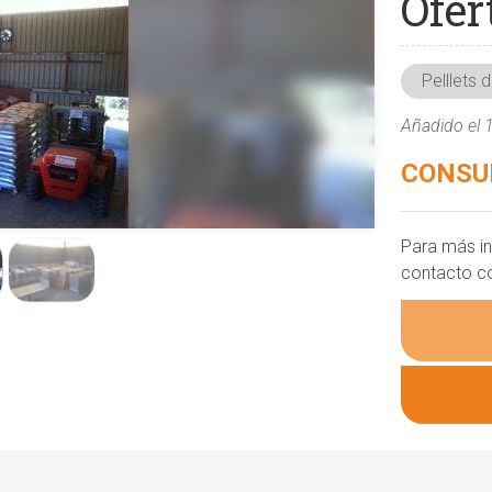
Ofer
Pelllets
Añadido el
CONSU
Para más i
contacto c