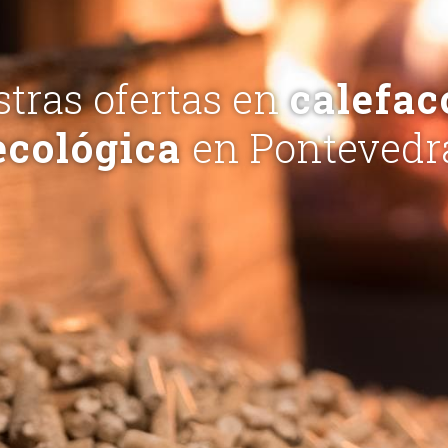
tras ofertas en
calefac
ecológica
en Pontevedr