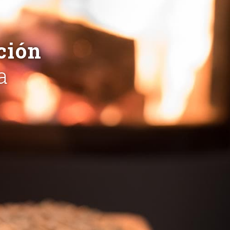
ción
a